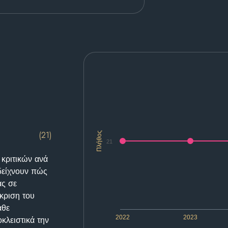
(21)
Πλήθος
21
 κριτικών ανά
δείχνουν πώς
ας σε
κριση του
άθε
2022
2023
κλειστικά την