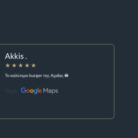
Akkis .
Το καλύτερο burger της Αχαΐας 🍔
Πηγή: