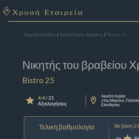
Bistro 25
Αρχική Σελίδα
Εστιατόριο Ακράτα
Νικητής του βραβείου
Χ
Bistro 25
Ακράτα Αχαίας
4.4
/ 21
25ης Μαρτίου, Πλατεί
Αξιολογήσεις
Ελευθερίας
Τελική βαθμολογία
Με βάση 21
21
G