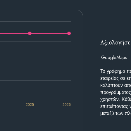
Αξιολογήσε
GoogleMaps
Το γράφημα π
εταιρείας σε 
καλύπτουν απο
προγράμματος 
χρηστών. Κάθε
2025
2026
επιτρέποντας 
μεταξύ των π