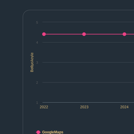
5
4
Βαθμολογία
3
2
1
2022
2023
2024
GoogleMaps