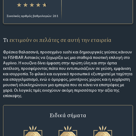
Συνολικός αριθμός βαθμολογιών: 261
Τι
εκτιμούν οι πελάτες σε αυτή την εταιρεία
Φρέσκα θαλασσινά, προσεγμένο sushi και δημιουργικές γεύσεις κάνουν
το FISHBAR Αστακός να ξεχωρίζει ως μια σταθερά ποιοτική επιλογή στο
Αγρίνιο. Η κουζίνα δίνει έμφαση στην πρώτη ύλη και στην άρτια
εκτέλεση, προσφέροντας πιάτα που εντυπωσιάζουν σε γεύση, εμφάνιση
και ισορροπία. Το φιλικό και ευγενικό προσωπικό εξυπηρετεί με ταχύτητα
και επαγγελματισμό, ενώ ο όμορφος, μοντέρνος χώρος και η ευχάριστη
μουσική ολοκληρώνουν μια εμπειρία που σε κάνει να επιστρέφεις με
χαρά. Οι λογικές τιμές ενισχύουν ακόμη περισσότερο την αξία της
επίσκεψης.
Ειδικά σήματα