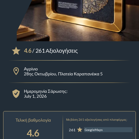
4.6
/ 261 Αξιολογήσεις
Αγρίνιο
28ης Οκτωβρίου, Πλατεία Καραπανέικα 5
Ημερομηνία Σάρωσης:
July 1, 2026
Τελική βαθμολογία
Με βάση 261 αξιολογήσεις από πλατφόρμες:
4.6
261
GoogleMaps