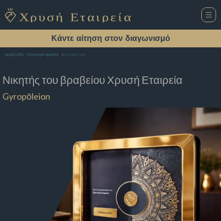
Κάντε αίτηση στον διαγωνισμό
Gyropōleion
Αρχική Σελίδα
Εστιατόριο Αμαλιάδα
Νικητής του βραβείου
Χρυσή Εταιρεία
Gyropōleion