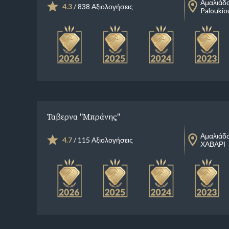
Αμαλιάδ
4.3
/ 838 Αξιολογήσεις
Paloukio
Ταβερνα ''Μπράνης''
Αμαλιάδ
4.7
/ 115 Αξιολογήσεις
ΧΑΒΑΡΙ