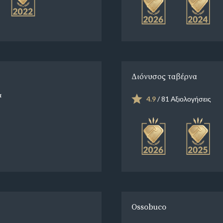
Διόνυσος ταβέρνα
α
4.9
/ 81 Αξιολογήσεις
Ossobuco