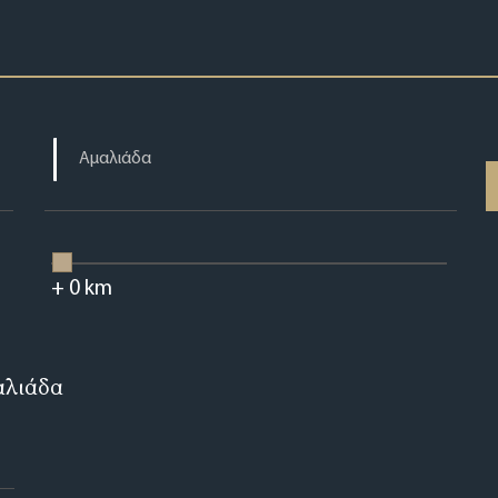
+
0
km
αλιάδα