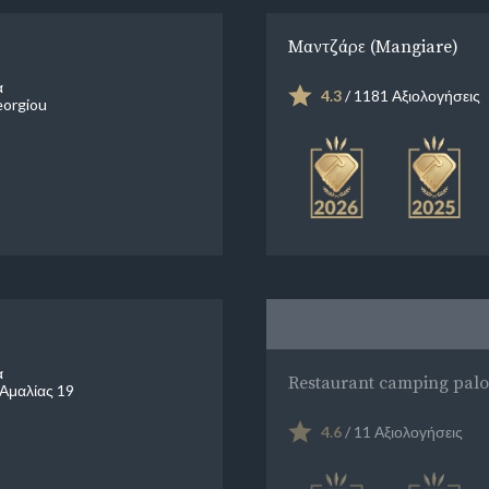
Μαντζάρε (Μangiare)
α
4.3
/ 1181 Αξιολογήσεις
eorgiou
α
Restaurant camping palo
Αμαλίας 19
4.6
/ 11 Αξιολογήσεις