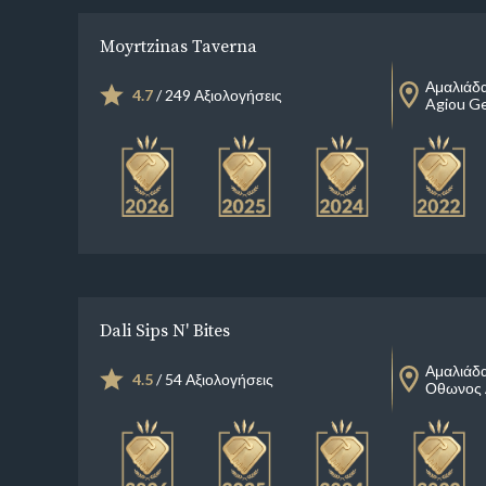
Moyrtzinas Taverna
Αμαλιάδ
4.7
/ 249 Αξιολογήσεις
Agiou G
Dali Sips N' Bites
Αμαλιάδ
4.5
/ 54 Αξιολογήσεις
Οθωνος 