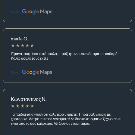
Πηγή:
maria G.
Έφαγα μπιφτέκια κοτόπουλο με ρύζι ήταν πεντανόστιμα και καθαρά.
Καλές δουλειές να έχετε
Πηγή:
Κωνσταντινος Ν.
Τα παιδια φτιαχνουν οτι καλυτερο υπαρχει. Πηρα σαλιγκαρια με
χορταρικα. Λατρευω τα σαλιγκαρια αλλα δυσκολευομαι να ξεχωρισω τι
ειναι απο τα δυο καλυτερο. Αξιζουν συγχαρητηρια.