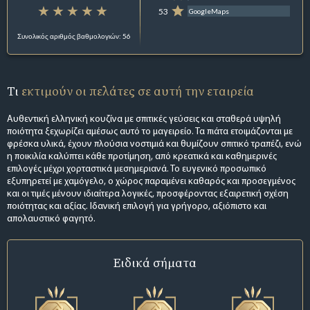
53
GoogleMaps
Συνολικός αριθμός βαθμολογιών: 56
Τι
εκτιμούν οι πελάτες σε αυτή την εταιρεία
Αυθεντική ελληνική κουζίνα με σπιτικές γεύσεις και σταθερά υψηλή
ποιότητα ξεχωρίζει αμέσως αυτό το μαγειρείο. Τα πιάτα ετοιμάζονται με
φρέσκα υλικά, έχουν πλούσια νοστιμιά και θυμίζουν σπιτικό τραπέζι, ενώ
η ποικιλία καλύπτει κάθε προτίμηση, από κρεατικά και καθημερινές
επιλογές μέχρι χορταστικά μεσημεριανά. Το ευγενικό προσωπικό
εξυπηρετεί με χαμόγελο, ο χώρος παραμένει καθαρός και προσεγμένος
και οι τιμές μένουν ιδιαίτερα λογικές, προσφέροντας εξαιρετική σχέση
ποιότητας και αξίας. Ιδανική επιλογή για γρήγορο, αξιόπιστο και
απολαυστικό φαγητό.
Ειδικά σήματα