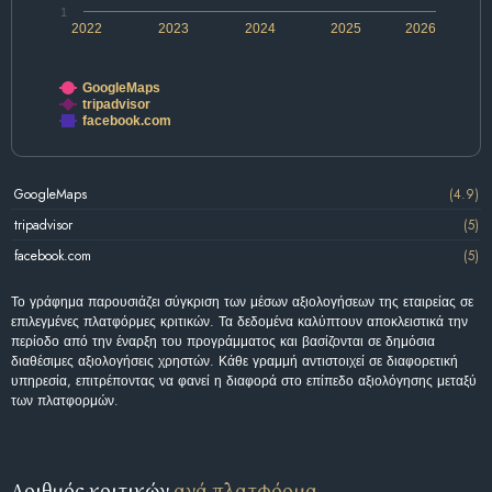
1
2022
2023
2024
2025
2026
GoogleMaps
tripadvisor
facebook.com
GoogleMaps
(4.9)
tripadvisor
(5)
facebook.com
(5)
Το γράφημα παρουσιάζει σύγκριση των μέσων αξιολογήσεων της εταιρείας σε
επιλεγμένες πλατφόρμες κριτικών. Τα δεδομένα καλύπτουν αποκλειστικά την
περίοδο από την έναρξη του προγράμματος και βασίζονται σε δημόσια
διαθέσιμες αξιολογήσεις χρηστών. Κάθε γραμμή αντιστοιχεί σε διαφορετική
υπηρεσία, επιτρέποντας να φανεί η διαφορά στο επίπεδο αξιολόγησης μεταξύ
των πλατφορμών.
Αριθμός κριτικών
ανά πλατφόρμα