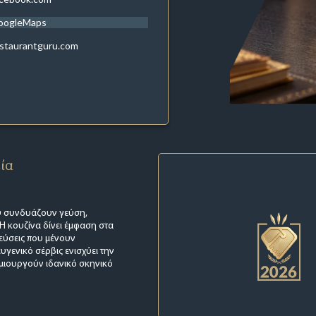
oogleMaps
staurantguru.com
εία
ου συνδυάζουν γεύση,
 Η κουζίνα δίνει έμφαση στα
εύσεις που μένουν
υγενικό σέρβις ενισχύει την
μιουργούν ιδανικό σκηνικό