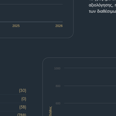
αξιολόγησης, 
των διαθέσιμω
2025
2026
1000
800
(30)
(0)
600
(58)
Πλήθος
(788)