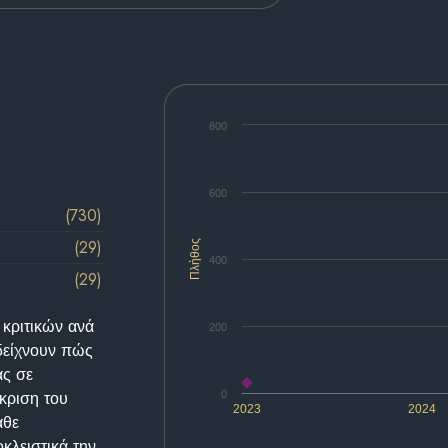
800
600
(730)
(29)
Πλήθος
400
(29)
 κριτικών ανά
200
δείχνουν πώς
ας σε
κριση του
0
2023
2024
άθε
κλειστικά την