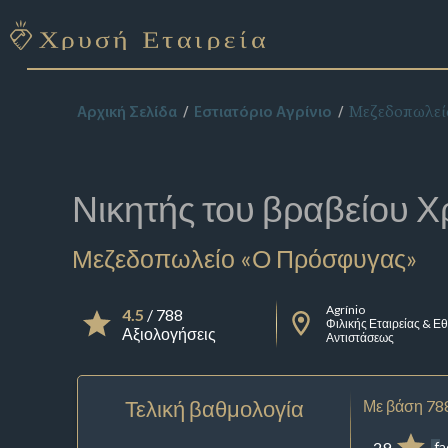
Μεζεδοπωλεί
Αρχική Σελίδα
Εστιατόριο Αγρίνιο
Νικητής του βραβείου
Χ
Μεζεδοπωλείο «Ο Πρόσφυγας»
Agrínio
4.5
/ 788
Φιλικής Εταιρείας & Ε
Αξιολογήσεις
Αντιστάσεως
Τελική βαθμολογία
Με βάση 78
29
f