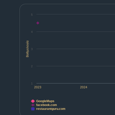
5
4
Βαθμολογία
3
2
1
2023
2024
GoogleMaps
facebook.com
restaurantguru.com