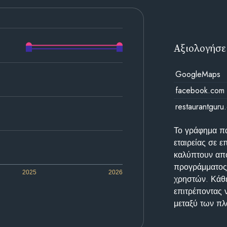
Αξιολογήσε
GoogleMaps
facebook.com
restaurantguru
Το γράφημα π
εταιρείας σε 
καλύπτουν απο
προγράμματος 
2025
2026
χρηστών. Κάθε
επιτρέποντας 
μεταξύ των π