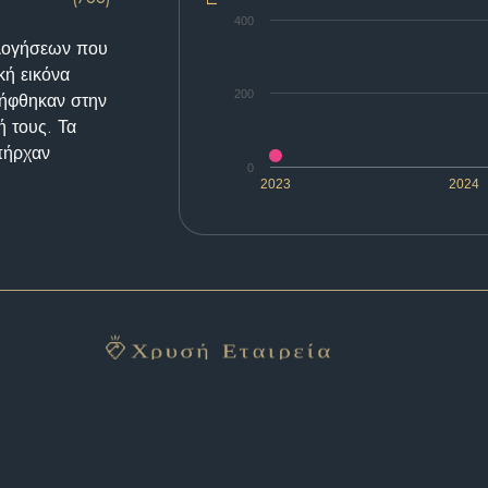
400
ολογήσεων που
κή εικόνα
200
λήφθηκαν στην
ή τους. Τα
υπήρχαν
0
2023
2024