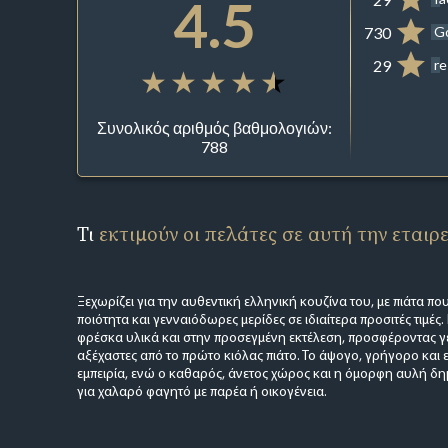
4.5
730
G
29
re
Συνολικός αριθμός βαθμολογιών:
788
Τι
εκτιμούν οι πελάτες σε αυτή την εταιρ
Ξεχωρίζει για την αυθεντική ελληνική κουζίνα του, με πιάτα π
ποιότητα και γενναιόδωρες μερίδες σε ιδιαίτερα προσιτές τιμές.
φρέσκα υλικά και στην προσεγμένη εκτέλεση, προσφέροντας γ
αξέχαστες από το πρώτο κιόλας πιάτο. Το άψογο, γρήγορο και ε
εμπειρία, ενώ ο καθαρός, άνετος χώρος και η όμορφη αυλή δη
για χαλαρό φαγητό με παρέα ή οικογένεια.