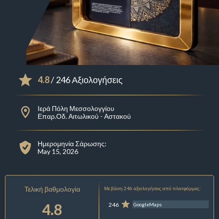
4.8
/ 246 Αξιολογήσεις
Ιερά Πόλη Μεσσολογγίου
Επαρ.Οδ. Αιτωλικού - Αστακού
Ημερομηνία Σάρωσης:
May 15, 2026
Τελική βαθμολογία
Με βάση 246 αξιολογήσεις από πλατφόρμες:
4.8
246
GoogleMaps