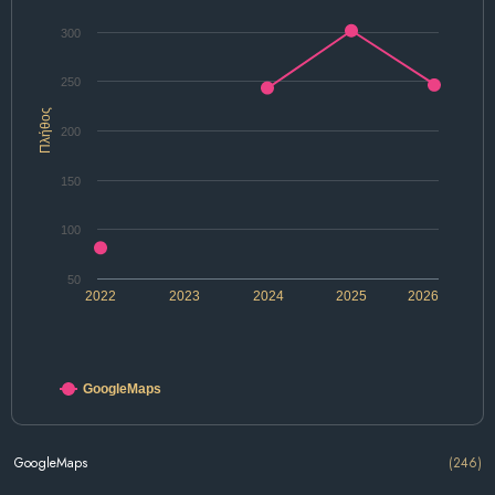
300
250
Πλήθος
200
150
100
50
2022
2023
2024
2025
2026
GoogleMaps
GoogleMaps
(246)