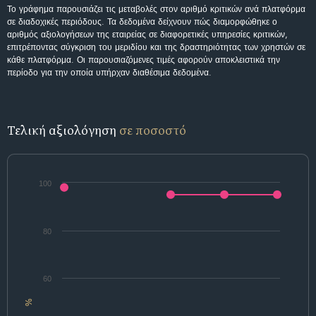
Το γράφημα παρουσιάζει τις μεταβολές στον αριθμό κριτικών ανά πλατφόρμα
σε διαδοχικές περιόδους. Τα δεδομένα δείχνουν πώς διαμορφώθηκε ο
αριθμός αξιολογήσεων της εταιρείας σε διαφορετικές υπηρεσίες κριτικών,
επιτρέποντας σύγκριση του μεριδίου και της δραστηριότητας των χρηστών σε
κάθε πλατφόρμα. Οι παρουσιαζόμενες τιμές αφορούν αποκλειστικά την
περίοδο για την οποία υπήρχαν διαθέσιμα δεδομένα.
Τελική αξιολόγηση
σε ποσοστό
100
80
60
%