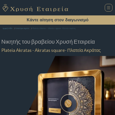
Κάντε αίτηση στον διαγωνισμό
Plateia Akratas - Akratas square- Πλατεία Ακράτας
Αρχική Σελίδα
Εστιατόριο Ακράτα
Νικητής του βραβείου
Χρυσή Εταιρεία
Plateia Akratas - Akratas square- Πλατεία Ακράτας