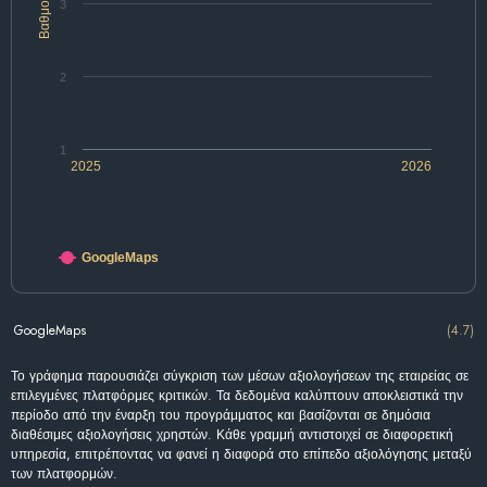
Βαθμολογία
3
2
1
2025
2026
GoogleMaps
GoogleMaps
(4.7)
Το γράφημα παρουσιάζει σύγκριση των μέσων αξιολογήσεων της εταιρείας σε
επιλεγμένες πλατφόρμες κριτικών. Τα δεδομένα καλύπτουν αποκλειστικά την
περίοδο από την έναρξη του προγράμματος και βασίζονται σε δημόσια
διαθέσιμες αξιολογήσεις χρηστών. Κάθε γραμμή αντιστοιχεί σε διαφορετική
υπηρεσία, επιτρέποντας να φανεί η διαφορά στο επίπεδο αξιολόγησης μεταξύ
των πλατφορμών.