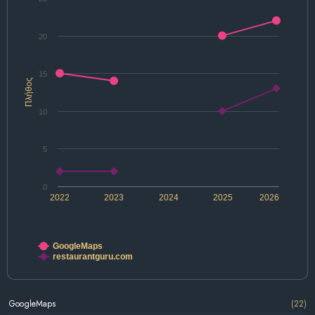
20
15
Πλήθος
10
5
0
2022
2023
2024
2025
2026
GoogleMaps
restaurantguru.com
GoogleMaps
(22)