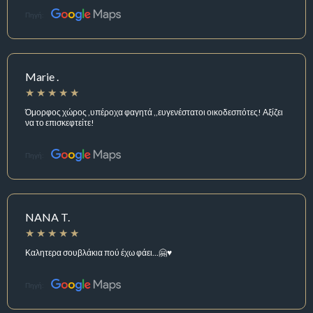
Πηγή:
Marie .
Όμορφος χώρος ,υπέροχα φαγητά ,,ευγενέστατοι οικοδεσπότες! Αξίζει
να το επισκεφτείτε!
Πηγή:
NANA T.
Καλητερα σουβλάκια πού έχω φάει...🤗♥️
Πηγή: