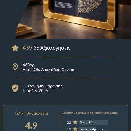
4.9
/ 35 Αξιολογήσεις
Χάβαρι
Επαρ.Οδ. Αμαλιάδας-Χανιού
Ημερομηνία Σάρωσης:
June 25, 2026
Τελική βαθμολογία
Με βάση 35 αξιολογήσεις από πλατφόρμες:
4.9
22
GoogleMaps
13
restaurantguru.com