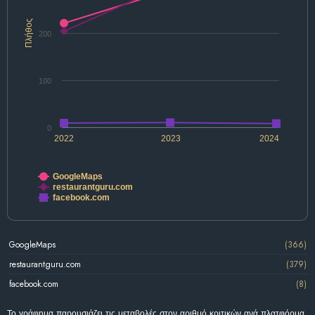
Πλήθος
200
100
0
2022
2023
2024
GoogleMaps
restaurantguru.com
facebook.com
GoogleMaps
(366)
restaurantguru.com
(379)
facebook.com
(8)
Το γράφημα παρουσιάζει τις μεταβολές στον αριθμό κριτικών ανά πλατφόρμα