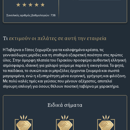
Συνολικός αριθμός βαθμολογιών: 738
Τι
εκτιμούν οι πελάτες σε αυτή την εταιρεία
Η Ταβέρνα ο Γάτος ξεχωρίζει για τα καλοψημένα κρέατα, τις
γενναιόδωρες μερίδες και τη σταθερά εξαιρετική ποιότητα στις πρώτες
ύλες. Στην όμορφη πλατεία του Γερακίου προσφέρει αυθεντική ελληνική
ατμόσφαιρα, ιδανική για χαλαρό γεύμα με παρέα ή οικογένεια. Τα ψητά,
τα παϊδάκια, το συκώτι και οι μπριζόλες έρχονται ζουμερά και σωστά
μαγειρεμένα, ενώ η εξυπηρέτηση μένει ευγενική, γρήγορη και φιλόξενη.
Με πολύ καλές τιμές και γεύσεις που μένουν αξέχαστες, αποτελεί
σίγουρη επιλογή για όσους θέλουν ποιοτική ταβέρνα με χαρακτήρα.
Ειδικά σήματα