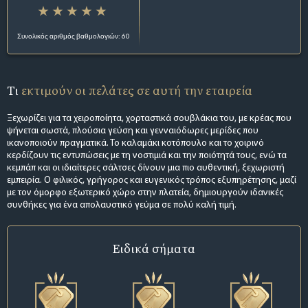
Συνολικός αριθμός βαθμολογιών: 60
Τι
εκτιμούν οι πελάτες σε αυτή την εταιρεία
Ξεχωρίζει για τα χειροποίητα, χορταστικά σουβλάκια του, με κρέας που
ψήνεται σωστά, πλούσια γεύση και γενναιόδωρες μερίδες που
ικανοποιούν πραγματικά. Το καλαμάκι κοτόπουλο και το χοιρινό
κερδίζουν τις εντυπώσεις με τη νοστιμιά και την ποιότητά τους, ενώ τα
κεμπάπ και οι ιδιαίτερες σάλτσες δίνουν μια πιο αυθεντική, ξεχωριστή
εμπειρία. Ο φιλικός, γρήγορος και ευγενικός τρόπος εξυπηρέτησης, μαζί
με τον όμορφο εξωτερικό χώρο στην πλατεία, δημιουργούν ιδανικές
συνθήκες για ένα απολαυστικό γεύμα σε πολύ καλή τιμή.
Ειδικά σήματα