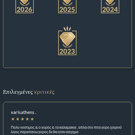
Επιλεγμένες
κριτικές
xarisathens .
Πολυ νοστιμος & ο γυρος & τα καλαμακια , απλα στο πιτα γύρο χοιρινό
λιγος παραπανω γυρος δε θα ηταν ασχημα