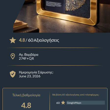
4.8
/ 60 Αξιολογήσεις
Αγ. Βαρβάρα
274F+QR
Ημερομηνία Σάρωσης:
June 23, 2026
Τελική βαθμολογία
Με βάση 60 αξιολογήσεις από πλατφόρμες:
4.8
60
GoogleMaps