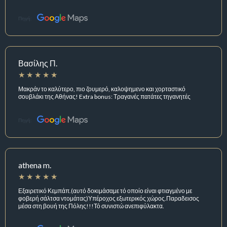
Πηγή:
Βασίλης Π.
Μακράν το καλύτερο, πιο ζουμερό, καλοψημενο και χορταστικό
σουβλάκι της Αθήνας! Extra bonus: Τραγανές πατάτες τηγανητές
Πηγή:
athena m.
Εξαιρετικό Κεμπάπ.(αυτό δοκιμάσαμε τό οποίο είναι φτιαγμένο με
φοβερή σάλτσα ντομάτας)Υπέροχος εξωτερικός χώρος.Παραδεισος
μέσα στη βουή της Πόλης!!!Τό συνιστώ ανεπιφύλακτα.