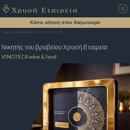
Κάντε αίτηση στον διαγωνισμό
VINOTECA wine & food
Αρχική Σελίδα
Εστιατόριο Αμαλιάδα
Νικητής του βραβείου
Χρυσή Εταιρεία
VINOTECA wine & food