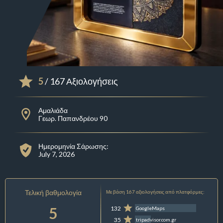
5
/ 167 Αξιολογήσεις
Αμαλιάδα
Γεωρ. Παπανδρέου 90
Ημερομηνία Σάρωσης:
July 7, 2026
Τελική βαθμολογία
Με βάση 167 αξιολογήσεις από πλατφόρμες:
5
132
GoogleMaps
35
tripadvisor.com.gr