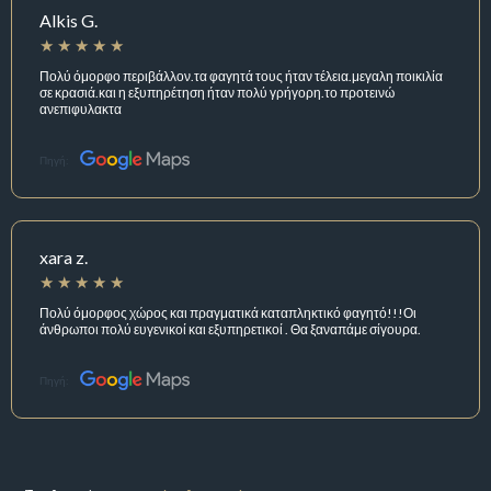
Alkis G.
Πολύ όμορφο περιβάλλον.τα φαγητά τους ήταν τέλεια.μεγαλη ποικιλία
σε κρασιά.και η εξυπηρέτηση ήταν πολύ γρήγορη.το προτεινώ
ανεπιφυλακτα
Πηγή:
xara z.
Πολύ όμορφος χώρος και πραγματικά καταπληκτικό φαγητό!!!Οι
άνθρωποι πολύ ευγενικοί και εξυπηρετικοί . Θα ξαναπάμε σίγουρα.
Πηγή: