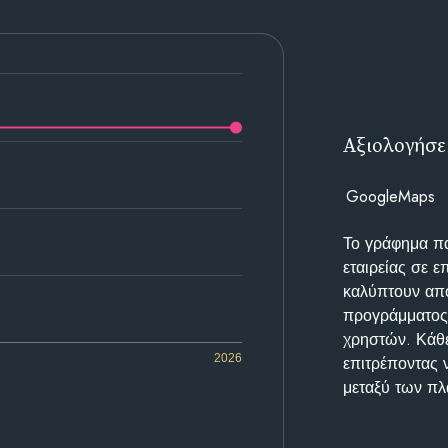
Αξιολογήσε
GoogleMaps
Το γράφημα π
εταιρείας σε 
καλύπτουν απο
προγράμματος 
χρηστών. Κάθε
2026
επιτρέποντας 
μεταξύ των π