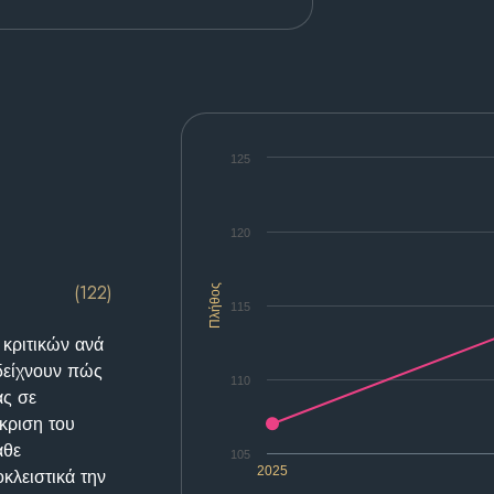
125
120
(122)
Πλήθος
115
 κριτικών ανά
δείχνουν πώς
110
ας σε
κριση του
άθε
105
2025
κλειστικά την