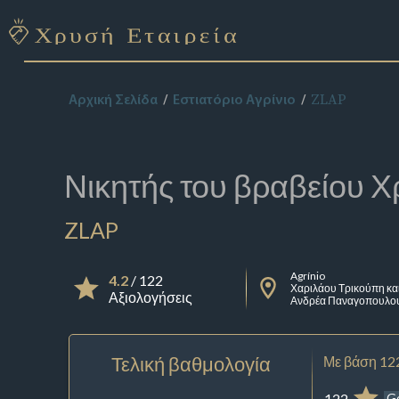
ZLAP
Αρχική Σελίδα
Εστιατόριο Αγρίνιο
Νικητής του βραβείου
Χ
ZLAP
Agrínio
4.2
/ 122
Χαριλάου Τρικούπη κα
Αξιολογήσεις
Ανδρέα Παναγοπουλο
Τελική βαθμολογία
Με βάση 12
122
G