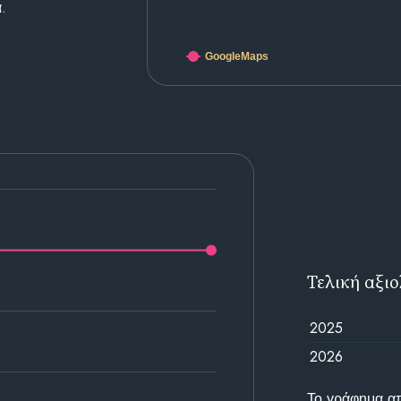
.
GoogleMaps
Τελική αξι
2025
2026
Το γράφημα απε