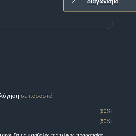
διαγωνισμό
ολόγηση
σε ποσοστό
(80%)
(80%)
ικονίζει τις μεταβολές της τελικής ποσοστιαίας