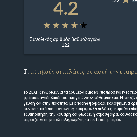
4.2
Συνολικός αριθμός βαθμολογιών:
122
Τι
εκτιμούν οι πελάτες σε αυτή την εταιρ
Το ZLAP ξεχωρίζει για τα ζουμερά burgers, τις προσεγμένες χει
φρέσκα, αγνά υλικά που απογειώνουν κάθε μπουκιά. Η κουζίνα
γεύση και στην ποιότητα, με brioche ψωμάκια, καλοψημένα κρέα
συνοδευτικά που κάνουν τη διαφορά. Οι πελάτες εκτιμούν επίσ
εξυπηρέτηση, την καθαρή και φιλόξενη ατμόσφαιρα, καθώς και 
ταιριάζουν σε μια ολοκληρωμένη street food εμπειρία.