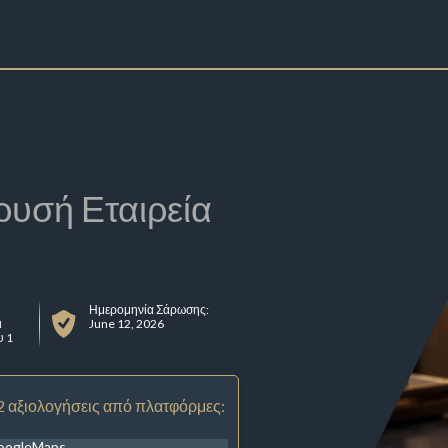
ρυσή Εταιρεία
Ημερομηνία Σάρωσης:
ι
June 12, 2026
υ 1
2 αξιολογήσεις από πλατφόρμες:
oogleMaps