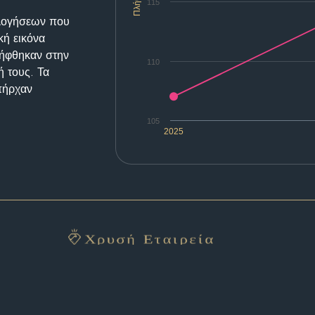
Πλήθος
115
ολογήσεων που
κή εικόνα
λήφθηκαν στην
110
ή τους. Τα
υπήρχαν
105
2025