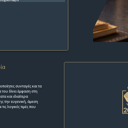
εία
ροποίητες συνταγές και τα
 του δίνει έμφαση στη
τα και ιδιαίτερα
ης την ευγενική, άμεση
τις λογικές τιμές που