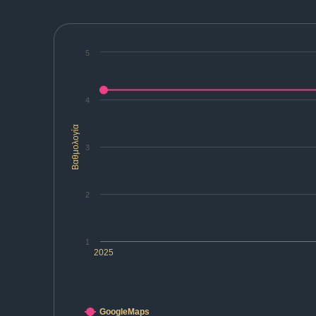
5
4
Βαθμολογία
3
2
1
2025
GoogleMaps